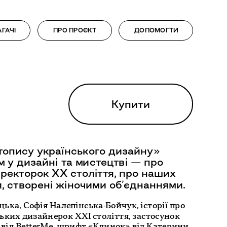
опису українського дизайну» 
 у дизайні та мистецтві — про 
ректорок XX століття, про наших 
ька, Софія Налепінська-Бойчук, історії про 
ьких дизайнерок ХХІ століття, застосунок 
від BetterMe, шрифт «Клинок» від Катерини 