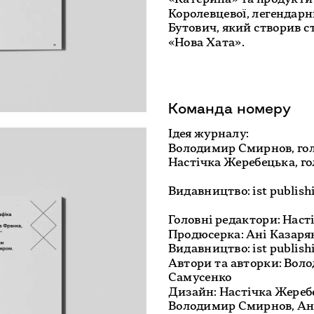
Королевцевої, легендарн
Бутович, який створив с
Ідея журналу: 

Володимир Смирнов, гол
Видавництво: ist publishi
Головні редактори: Нас
Продюсерка: Ані Казарян
Видавництво: ist publishi
Автори та авторки: Вол
Самусенко

Дизайн: Настічка Жеребец
Володимир Смирнов, Аня