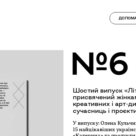
Шостий випуск «Літ
присвячений жінкам
креативних і арт-ди
У випуску: Олена Кульчиц
15 найцікавіших українс
«Катерина» та продукти 