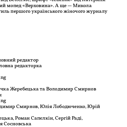
ий мопед «Верховина». А ще — Микола 
тиль першого українського жіночого журналу 
овний редактор 

ng 

тічка Жеребецька та Володимир Смирнов



ng 

одимир Смирнов, Юлія Лободюченко, Юрій 
ька, Роман Сапєлкін, Сергій Раді, 
 Сосновська
