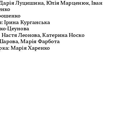
, Дарія Луцишина, Юлія Марценюк, Іван 
нко

рошенко

: Ірина Курганська

ко-Цеунова

Настя Леонова, Катерина Носко

Шарова, Марія Фарбота
